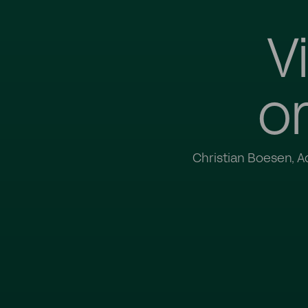
V
o
Christian Boesen, Ad