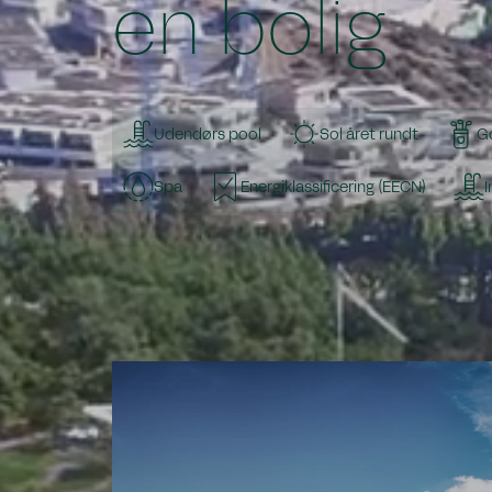
en bolig
Udendørs pool
Sol året rundt
Go
Spa
Energiklassificering (EECN)