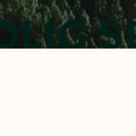
Privatlivspolitik
Vilkår og betingelser