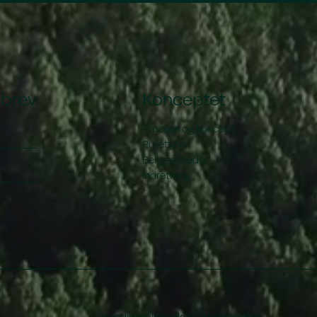
sbrev
Konceptet
Process og koncept
Puljetyper
Beliggenheder
Indretning