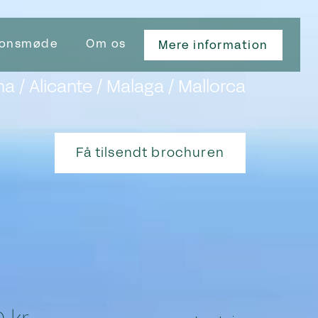
ionsmøde
Om os
1.500.000 kr.
Mere information
a / Alicante / Malaga / Mallorca
Få tilsendt brochuren