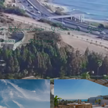
lf
Gourmet område
Underholdning
Strand
Indendørs pool
Nem tilgang