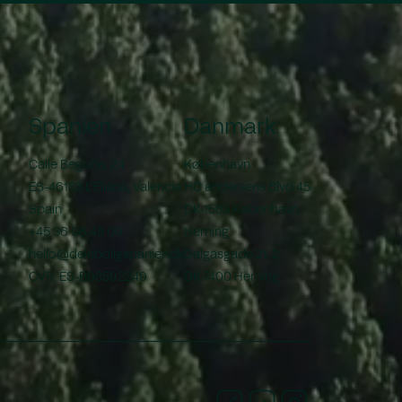
Spanien
Danmark
Calle Begoña, 24
København
ES-46183 L'Eliana, Valencia
HC andersens Blvd 45
Spain
DK-1553 København
+45 36 96 48 09
Herning
hello@deleboligspanien.dk
Dalgasgade 21, 2
CVR: ES-B98592249
DK-7400 Herning