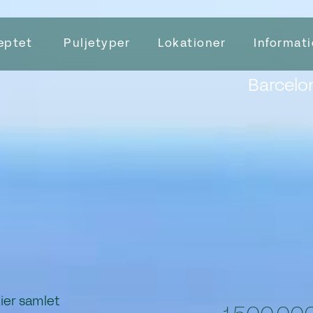
eptet
Puljetyper
Lokationer
Informat
Barcelon
lier samlet