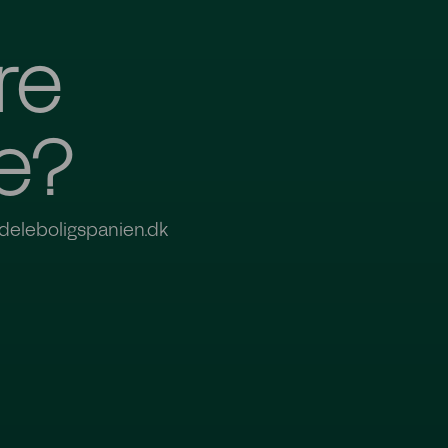
re
e?
o@deleboligspanien.dk