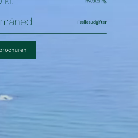
 kr.
Investering
./måned
Fællesudgifter
 brochuren