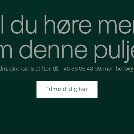
il du høre me
m denne pulj
m. direktør & stifter, tlf.: +45 36 96 48 09, mail: hell
Tilmeld dig her