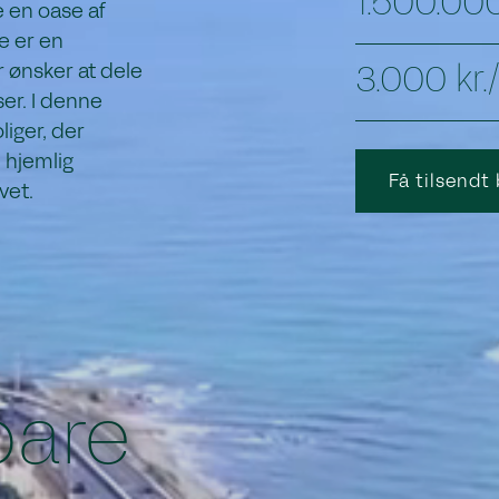
1.500.000
e en oase af
e er en
er ønsker at dele
3.000 kr
er. I denne
liger, der
 hjemlig
Få tilsendt
vet.
bare